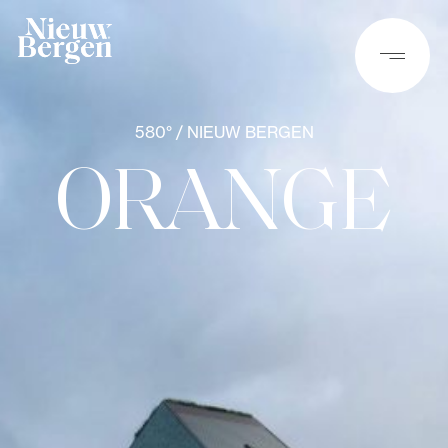
580° / NIEUW BERGEN
ORANGE